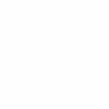
EBOT
AKTUELLES
TERMINE
FANSHOP